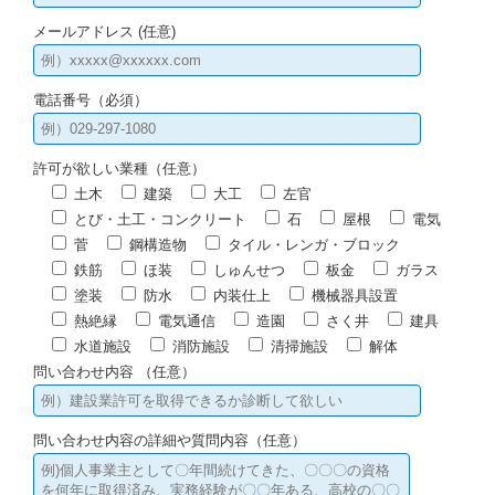
メールアドレス (任意)
電話番号（必須）
許可が欲しい業種（任意）
土木
建築
大工
左官
とび・土工・コンクリート
石
屋根
電気
菅
鋼構造物
タイル・レンガ・ブロック
鉄筋
ほ装
しゅんせつ
板金
ガラス
塗装
防水
内装仕上
機械器具設置
熱絶縁
電気通信
造園
さく井
建具
水道施設
消防施設
清掃施設
解体
問い合わせ内容 （任意）
問い合わせ内容の詳細や質問内容（任意）