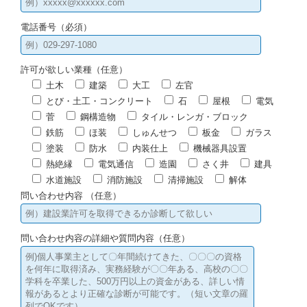
電話番号（必須）
許可が欲しい業種（任意）
土木
建築
大工
左官
とび・土工・コンクリート
石
屋根
電気
菅
鋼構造物
タイル・レンガ・ブロック
鉄筋
ほ装
しゅんせつ
板金
ガラス
塗装
防水
内装仕上
機械器具設置
熱絶縁
電気通信
造園
さく井
建具
水道施設
消防施設
清掃施設
解体
問い合わせ内容 （任意）
問い合わせ内容の詳細や質問内容（任意）