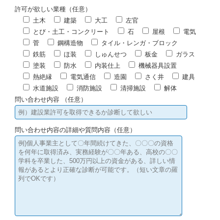
許可が欲しい業種（任意）
土木
建築
大工
左官
とび・土工・コンクリート
石
屋根
電気
菅
鋼構造物
タイル・レンガ・ブロック
鉄筋
ほ装
しゅんせつ
板金
ガラス
塗装
防水
内装仕上
機械器具設置
熱絶縁
電気通信
造園
さく井
建具
水道施設
消防施設
清掃施設
解体
問い合わせ内容 （任意）
問い合わせ内容の詳細や質問内容（任意）